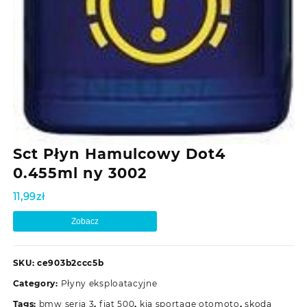
Sct Płyn Hamulcowy Dot4
0.455ml ny 3002
11,99
zł
Zobacz
SKU:
ce903b2ccc5b
Category:
Płyny eksploatacyjne
Tags:
bmw seria 3
,
fiat 500
,
kia sportage otomoto
,
skoda