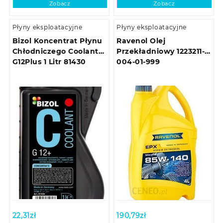
Zobacz
Zobacz
Płyny eksploatacyjne
Płyny eksploatacyjne
Bizol Koncentrat Płynu
Ravenol Olej
Chłodniczego Coolant
Przekładniowy 1223211-
G12Plus 1 Litr 81430
004-01-999
22,31
zł
190,79
zł