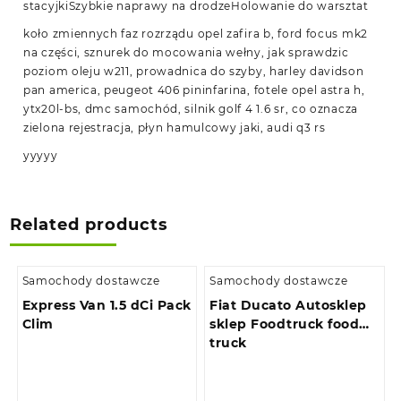
stacyjkiSzybkie naprawy na drodzeHolowanie do warsztat
koło zmiennych faz rozrządu opel zafira b, ford focus mk2
na części, sznurek do mocowania wełny, jak sprawdzic
poziom oleju w211, prowadnica do szyby, harley davidson
pan america, peugeot 406 pininfarina, fotele opel astra h,
ytx20l-bs, dmc samochód, silnik golf 4 1.6 sr, co oznacza
zielona rejestracja, płyn hamulcowy jaki, audi q3 rs
yyyyy
Related products
Samochody dostawcze
Samochody dostawcze
Express Van 1.5 dCi Pack
Fiat Ducato Autosklep
Clim
sklep Foodtruck food
truck