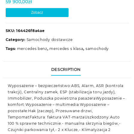
59 900,00
zł
Zobacz
SKU:
164426f8a4ae
Category:
Samochody dostawcze
Tags:
mercedes benz
,
mercedes s klasa
,
samochody
DESCRIPTION
Wyposażenie – bezpieczeństwo:ABS, Alarm, ASR (kontrola
trakcji), Centralny zamek, ESP (stabilizacja toru jazdy),
Immobilizer, Poduszka powietrzna pasażeraWyposażenie –
komfort:Wyposażenie – multimedia:Wyposażenie –
pozostałe:Hak (zaczep), Przesuwane drzwi,
TempomatFaktura: faktura VAT-marżaUszkodzony:Auto
100 % sprawne technicznie.- manualna skrzynia biegów,-
Czujniki parkowania tył,- 2 x Klucze,- Klimatyzacja 2