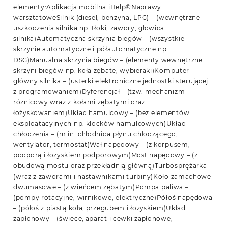
elementy:Aplikacja mobilna iHelp®Naprawy
warsztatoweSilnik (diesel, benzyna, LPG) – (wewnętrzne
uszkodzenia silnika np. tłoki, zawory, głowica
silnika)Automatyczna skrzynia biegów – (wszystkie
skrzynie automatyczne i półautomatyczne np.
DSG)Manualna skrzynia biegów – (elementy wewnętrzne
skrzyni biegów np. koła zębate, wybieraki)Komputer
główny silnika – (usterki elektroniczne jednostki sterującej
z programowaniem)Dyferencjał – (tzw. mechanizm
różnicowy wraz z kołami zębatymi oraz
łożyskowaniem)Układ hamulcowy – (bez elementów
eksploatacyjnych np. klocków hamulcowych)Układ
chłodzenia – (m.in. chłodnica płynu chłodzącego,
wentylator, termostat)Wał napędowy – (z korpusem,
podporą i łożyskiem podporowym)Most napędowy – (z
obudową mostu oraz przekładnią główną)Turbosprężarka –
(wraz z zaworami i nastawnikami turbiny)Koło zamachowe
dwumasowe – (z wieńcem zębatym)Pompa paliwa –
(pompy rotacyjne, wirnikowe, elektryczne)Półoś napędowa
– (półoś z piastą koła, przegubem i łożyskiem)Układ
zapłonowy – (świece, aparat i cewki zapłonowe,