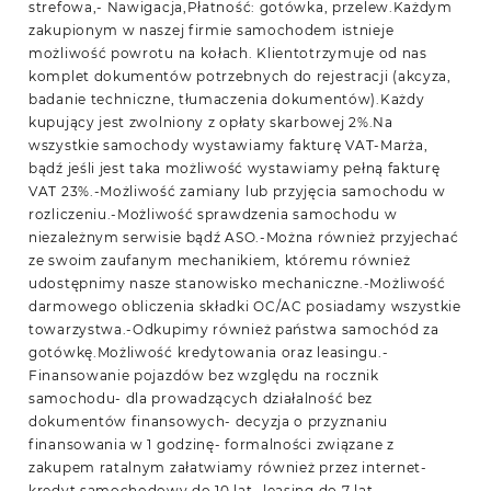
strefowa,- Nawigacja,Płatność: gotówka, przelew.Każdym
zakupionym w naszej firmie samochodem istnieje
możliwość powrotu na kołach. Klientotrzymuje od nas
komplet dokumentów potrzebnych do rejestracji (akcyza,
badanie techniczne, tłumaczenia dokumentów).Każdy
kupujący jest zwolniony z opłaty skarbowej 2%.Na
wszystkie samochody wystawiamy fakturę VAT-Marża,
bądź jeśli jest taka możliwość wystawiamy pełną fakturę
VAT 23%.-Możliwość zamiany lub przyjęcia samochodu w
rozliczeniu.-Możliwość sprawdzenia samochodu w
niezależnym serwisie bądź ASO.-Można również przyjechać
ze swoim zaufanym mechanikiem, któremu również
udostępnimy nasze stanowisko mechaniczne.-Możliwość
darmowego obliczenia składki OC/AC posiadamy wszystkie
towarzystwa.-Odkupimy również państwa samochód za
gotówkę.Możliwość kredytowania oraz leasingu.-
Finansowanie pojazdów bez względu na rocznik
samochodu- dla prowadzących działalność bez
dokumentów finansowych- decyzja o przyznaniu
finansowania w 1 godzinę- formalności związane z
zakupem ratalnym załatwiamy również przez internet-
kredyt samochodowy do 10 lat- leasing do 7 lat-