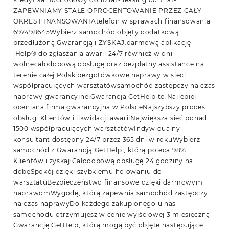
ZAPEWNIAMY STAŁE OPROCENTOWANIE PRZEZ CAŁY
OKRES FINANSOWANIAtelefon w sprawach finansowania
697498645Wybierz samochód objęty dodatkową
przedłużoną Gwarancją i ZYSKAJ:darmową aplikację
iHelp® do zgłaszania awarii 24/7 również w dni
wolnecałodobową obsługę oraz bezpłatny assistance na
terenie całej Polskibezgotówkowe naprawy w sieci
współpracujących warsztatówsamochód zastępczy na czas
naprawy gwarancyjnejGwarancja GetHelp to:Najlepiej
oceniana firma gwarancyjna w PolsceNajszybszy proces
obsługi Klientów i likwidacji awariiNajwiększa sieć ponad
1500 współpracujących warsztatówIndywidualny
konsultant dostępny 24/7 przez 365 dni w rokuWybierz
samochód z Gwarancją GetHelp , którą poleca 98%
Klientów i zyskaj:Całodobową obsługę 24 godziny na
dobęSpokój dzięki szybkiemu holowaniu do
warsztatuBezpieczeństwo finansowe dzięki darmowym
naprawomWygodę, którą zapewnia samochód zastępczy
na czas naprawyDo każdego zakupionego u nas
samochodu otrzymujesz w cenie wyjściowej 3 miesięczną
Gwarancję GetHelp, którą mogą być objęte następujące