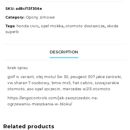
SKU:
ad8cf13f306e
Category:
Opony zimowe
Tags:
honda civic
,
opel mokka
,
otomoto dostawcze
,
skoda
superb
DESCRIPTION
brak opisu
golf iv variant, olej motul 5w 30, peugeot 307 jakie żarówki,
vw sharan 7 osobowy, bmw mx5, fiat cabrio, szwajcarskie
otomoto, aso opel szczecin, mercedes w213 otomoto
https://engocontrols.com/jak-zaoszczedzic-na-
ogrzewaniu-mieszkania-w-bloku/
Related products