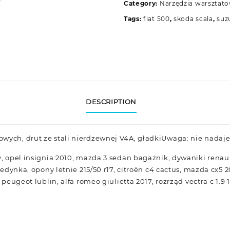
Category:
Narzędzia warsztat
Tags:
fiat 500
,
skoda scala
,
suz
DESCRIPTION
wych, drut ze stali nierdzewnej V4A, gładkiUwaga: nie nadaje s
v, opel insignia 2010, mazda 3 sedan bagażnik, dywaniki renau
 jedynka, opony letnie 215/50 r17, citroën c4 cactus, mazda cx5 20
n peugeot lublin, alfa romeo giulietta 2017, rozrząd vectra c 1.