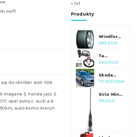
owe
« lut
uki swift
Produkty
Windforce
GP100
389,00
zł
185/65R15
92T XL
Ta
Technix
949,00
zł
Kompresor
Tatechnix
Skoda
495 Super
Fabia 1.0
72 000,00
zł
ię do obróbki stali V2A.
Cichy
80km
lt megane 3, honda jazz 3,
Viair
Ambition
Sirio Mini
Airide
Snake 27
99,00
zł
17, opel astra c, audi a 6
Lf4006S
9 150km, auto komis bieruń