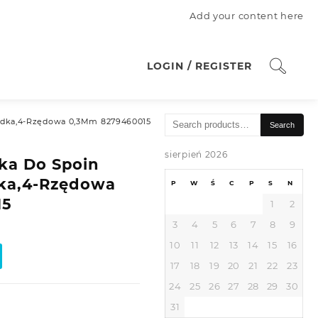
Add your content here
LOGIN / REGISTER
Search
adka,4-Rzędowa 0,3Mm 8279460015
Search
for:
sierpień 2026
ka Do Spoin
ka,4-Rzędowa
P
W
Ś
C
P
S
N
15
1
2
3
4
5
6
7
8
9
10
11
12
13
14
15
16
17
18
19
20
21
22
23
24
25
26
27
28
29
30
31