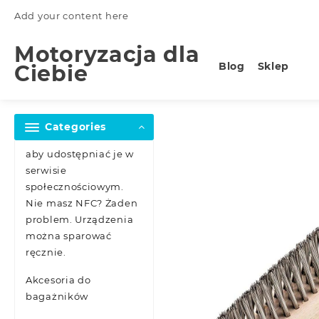
Skip
Add your content here
to
content
Motoryzacja dla
Blog
Sklep
Ciebie
Categories
aby udostępniać je w
serwisie
społecznościowym.
Nie masz NFC? Żaden
problem. Urządzenia
można sparować
ręcznie.
Akcesoria do
bagażników