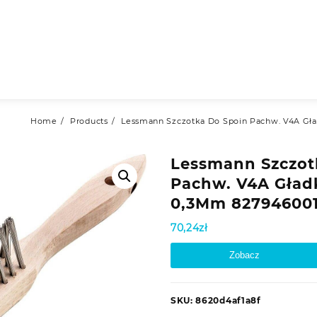
Home
Products
Lessmann Szczotka Do Spoin Pachw. V4A Gł
Lessmann Szczot
Pachw. V4A Gład
0,3Mm 82794600
70,24
zł
Zobacz
SKU:
8620d4af1a8f