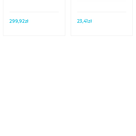
299,92
zł
23,41
zł