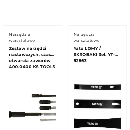
Narzędzia
Narzędzia
warsztatowe
warsztatowe
Zestaw narzędzi
Yato ŁOMY /
nastawczych, czasy
SKROBAKI 3el. YT-
otwarcia zaworów
52863
400.0400 KS TOOLS
Quick view
Quick view