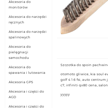
Akcesoria do
monitorów
Akcesoria do narzędzi
ręcznych
Akcesoria do narzędzi
spalinowych
Akcesoria do
pielęgnacji
samochodu
Szczotka do spoin pachwino
Akcesoria do
spawania i lutowania
otomoto gliwice, kia soul e
golf 4 1.6 fsi, auto centrum
Akcesoria GPS
c7, infiniti qx80 cena, salo
Akcesoria i części do
yyyyy
AGD
Akcesoria i części do