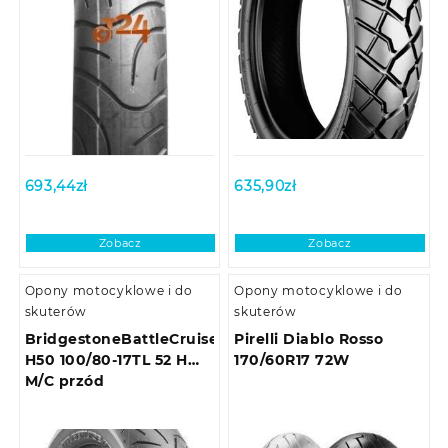
693,44
zł
635,90
zł
Zobacz
Zobacz
Opony motocyklowe i do
Opony motocyklowe i do
skuterów
skuterów
BridgestoneBattleCruise
Pirelli Diablo Rosso
H50 100/80-17TL 52 H
170/60R17 72W
M/C przód