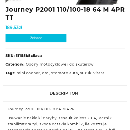
Journey P2001 110/100-18 64 M 4PR
TT
189,53
zł
Zobacz
SKU:
3f155b8c5aca
Category:
Opony motocyklowe i do skuterów
Tags:
mini cooper
,
oto
,
otomoto auta
,
suzuki vitara
DESCRIPTION
Journey P2001 110/100-18 64 M 4PR TT
usuwanie naklejki z szyby, renault koleos 2014, lacznik
stabilizatora tyl, skoda octavia kombi 2, ile kosztuje