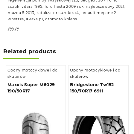
regeneracja pompy wtryskowej t25, peugeot 307 1 6 hdi,
suzuki vitara 1995, ford fiesta 2009 rok, najlepsze suvy 2021,
mazda 5 2013, katalizator suzuki sx4, renault megane 2
wnetrze, ямаха р1, otomoto koleos
yyyyy
Related products
Opony motocyklowe i do
Opony motocyklowe i do
skuterów
skuterów
Maxxis Super M6029
Bridgestone Tw152
190/50R17
150/70R17 69H