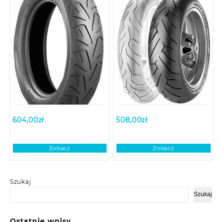
604,00
zł
508,00
zł
Zobacz
Zobacz
Szukaj
Szukaj
Ostatnie wpisy