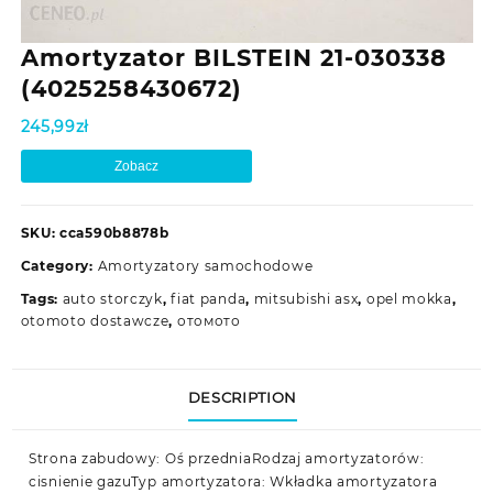
Amortyzator BILSTEIN 21-030338
(4025258430672)
245,99
zł
Zobacz
SKU:
cca590b8878b
Category:
Amortyzatory samochodowe
Tags:
auto storczyk
,
fiat panda
,
mitsubishi asx
,
opel mokka
,
otomoto dostawcze
,
отомото
DESCRIPTION
Strona zabudowy: Oś przedniaRodzaj amortyzatorów:
cisnienie gazuTyp amortyzatora: Wkładka amortyzatora