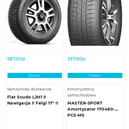
987,00
zł
397,90
zł
Zobacz
Zobacz
Samochody dostawcze
Amortyzatory
samochodowe
Fiat Scudo L2H1 !!
Nawigacja !! Felgi 17″ !!
MASTER-SPORT
Amortyzator 170460-
PCS-MS