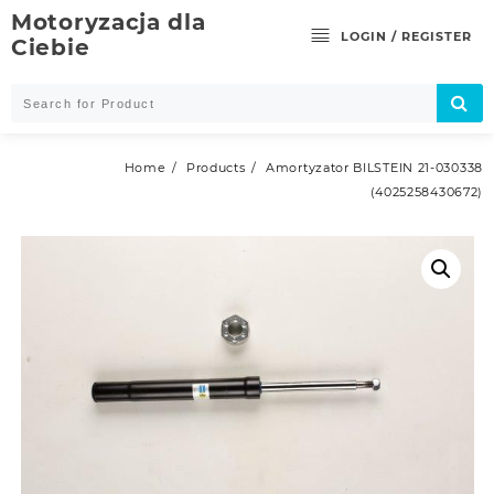
Skip
Motoryzacja dla
to
LOGIN / REGISTER
Ciebie
content
Home
Products
Amortyzator BILSTEIN 21-030338
(4025258430672)