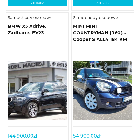
Zobacz
Zobacz
Samochody osobowe
Samochody osobowe
BMW X5 Xdrive,
MINI MINI
Zadbane, FV23
COUNTRYMAN (R60)
Cooper S ALL4 184 KM
144 900,00
zł
54 900,00
zł