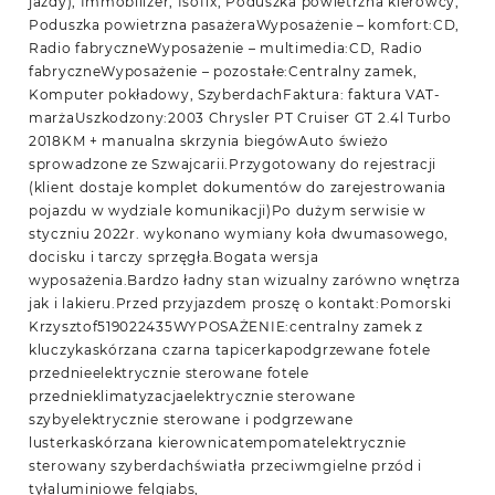
jazdy), Immobilizer, Isofix, Poduszka powietrzna kierowcy,
Poduszka powietrzna pasażeraWyposażenie – komfort:CD,
Radio fabryczneWyposażenie – multimedia:CD, Radio
fabryczneWyposażenie – pozostałe:Centralny zamek,
Komputer pokładowy, SzyberdachFaktura: faktura VAT-
marżaUszkodzony:2003 Chrysler PT Cruiser GT 2.4l Turbo
2018KM + manualna skrzynia biegówAuto świeżo
sprowadzone ze Szwajcarii.Przygotowany do rejestracji
(klient dostaje komplet dokumentów do zarejestrowania
pojazdu w wydziale komunikacji)Po dużym serwisie w
styczniu 2022r. wykonano wymiany koła dwumasowego,
docisku i tarczy sprzęgła.Bogata wersja
wyposażenia.Bardzo ładny stan wizualny zarówno wnętrza
jak i lakieru.Przed przyjazdem proszę o kontakt:Pomorski
Krzysztof519022435WYPOSAŻENIE:centralny zamek z
kluczykaskórzana czarna tapicerkapodgrzewane fotele
przednieelektrycznie sterowane fotele
przednieklimatyzacjaelektrycznie sterowane
szybyelektrycznie sterowane i podgrzewane
lusterkaskórzana kierownicatempomatelektrycznie
sterowany szyberdachświatła przeciwmgielne przód i
tyłaluminiowe felgiabs,