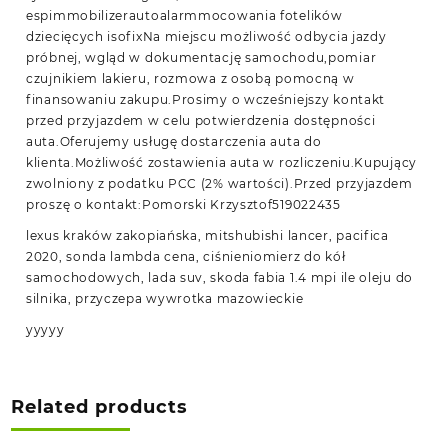
espimmobilizerautoalarmmocowania fotelików
dziecięcych isofixNa miejscu możliwość odbycia jazdy
próbnej, wgląd w dokumentację samochodu,pomiar
czujnikiem lakieru, rozmowa z osobą pomocną w
finansowaniu zakupu.Prosimy o wcześniejszy kontakt
przed przyjazdem w celu potwierdzenia dostępności
auta.Oferujemy usługę dostarczenia auta do
klienta.Możliwość zostawienia auta w rozliczeniu.Kupujący
zwolniony z podatku PCC (2% wartości).Przed przyjazdem
proszę o kontakt:Pomorski Krzysztof519022435
lexus kraków zakopiańska, mitshubishi lancer, pacifica
2020, sonda lambda cena, ciśnieniomierz do kół
samochodowych, lada suv, skoda fabia 1.4 mpi ile oleju do
silnika, przyczepa wywrotka mazowieckie
yyyyy
Related products